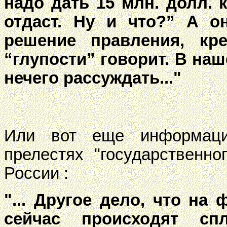
надо дать 15 млн. долл. к
отдаст. Ну и что?” А о
решение правления, кред
“глупости” говорит. В наше
нечего рассуждать..."
Или вот еще информа
прелестях "государственно
России :
"... Другое дело, что на
сейчас происходят сп