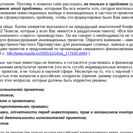
тупления. Поэтому я позволю себе рассказать
не только о проблеме
(к
шения этой проблемы
, которыми Вы все можете хоть сегодня воспольз
живания инвестиционных вообще и инновационных в частности проектов
ами сформулировать проблему, чтобы эти формулировки были Вам макси
ком общо. Более конкретно высказался на предыдущей аналогичной Конфе
.62 Тезисов, которые у всех Вас имеются в раздаточном пакете): «Все боя
зионного «серого» производства». Он же говорит о необходимости не т
 для финансирования инновационных проектов. Обратите внимание – име
дарственно-Частного Партнерства» для реализации сложных, важных и 
 даже проектов и предложений по организации смешанного финансирован
).
 г.,
http://www.gazeta.ru/2005/11/14/oa_177839.shtml
орых частные инвесторы не боялись и согласятся участвовать в финанси
рынками результатов проектов (что есть сугубо индивидуальные вопросы
проектов, и не только в научной сфере. Несмотря на то, что с научной
стью этих вопросов в российских холдингах (причем, размер холдинга н
из этих вопросов, которые должны быть корректно решены:
полнителей проектов;
отоков;
гом и проектами;
мущественными правами;
ами, отчетности перед инвесторами, прав и механизмов контр
ей деятельности исполнителей проектов;
ктов
то те реалии (не только кстати российские) корпоративного мира, котор