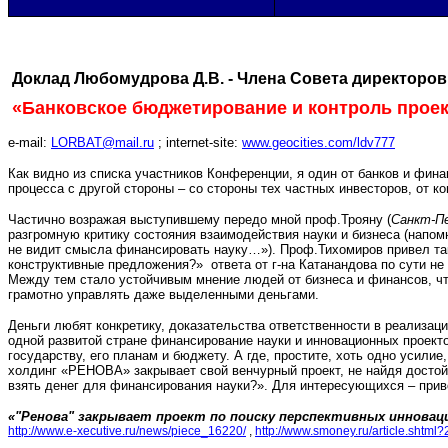
Доклад Любомудрова Д.В. - Члена Совета директо
«Банковское бюджетирование и контроль проек
e-mail:
LORBAT@mail.ru
; internet-site:
www.geocities.com/ldv777
Как видно из списка участников Конференции, я один от банков и фи
процесса с другой стороны – со стороны тех частных инвесторов, от к
Частично возражая выступившему передо мной проф.Трояну (
Санкт-П
разгромную критику состояния взаимодействия науки и бизнеса (напомн
не видит смысла финансировать науку…»). Проф.Тихомиров привел та
конструктивные предложения?» ответа от г-на Катанандова по сути не 
Между тем стало устойчивым мнение людей от бизнеса и финансов, что 
грамотно управлять даже выделенными деньгами.
Деньги любят конкретику, доказательства ответственности в реализаци
одной развитой стране финансирование науки и инновационных проект
государству, его планам и бюджету. А где, простите, хоть одно уси
холдинг «РЕНОВА» закрывает свой венчурный проект, не найдя достойн
взять денег для финансирования науки?». Для интересующихся – приво
«"Ренова" закрывает проект по поиску перспективных инноваци
http://www.e-xecutive.ru/news/piece_16220/
,
http://www.smoney.ru/article.shtml