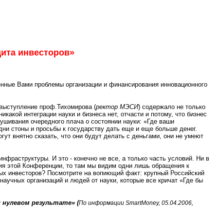
щита инвесторов»
ченные Вами проблемы организации и финансирования инновационного
е выступление проф.Тихомирова (
ректор МЭСИ
) содержало не только
какой интеграции науки и бизнеса нет, отчасти и потому, что бизнес
шивания очередного плача о состоянии науки: «Где ваши
дни стоны и просьбы к государству дать еще и еще больше денег.
гут внятно сказать, что они будут делать с деньгами, они не умеют
нфраструктуры. И это - конечно не все, а только часть условий. Ни в
ния этой Конференции, то там мы видим одни лишь обращения к
ных инвесторов? Посмотрите на вопиющий факт: крупный Российский
аучных организаций и людей от науки, которые все кричат «Где бы
 нулевом результате» (
По информации SmartMoney, 05.04.2006,