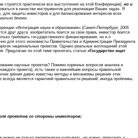
ак строятся практически все выступления на этой Конференции),
но и
оваться в качестве инструментов для реализации Ваших задач. Я
, для защиты инвесторов и для балансирования интересов всех
мально близки.
ренции «Интеграция науки и образования» (
Санкт-Петербург, 2005
тся друг друга: изобретатель боится за свои права, инвестор боится
олько требовать государственного финансирования, но и о
нно для этого экономисты Правительства и Администрации Президента
дорогих национальных проектов. Однако реальных воплощений этой
ия. Предлагаю по этой теме прочитать статью
«Государство ищет
ровании научных проектов? Помимо коренных вопросов анализа и
 каждого проекта), есть также и важнейшие вопросы правильной
 точки зрения давно известны методы и механизмы решения этих
е всегда является гарантией правильности решений, иногда проблемы,
оля проектов со стороны инвесторов;
ые нужно не только теоретически учитывать, но нужно приходить к