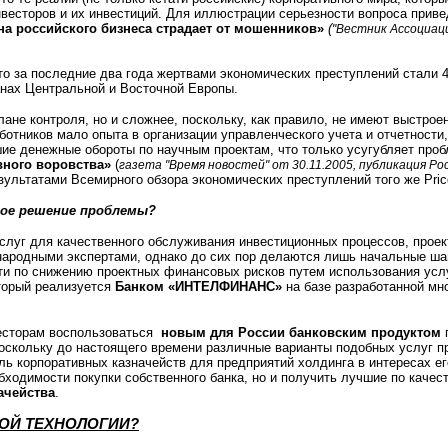
есторов и их инвестиций. Для иллюстрации серьезности вопроса приве
на российского бизнеса страдает от мошенников»
(
"Вестник Ассоциаци
что за последние два года жертвами экономических преступлений стали
ранах Центральной и Восточной Европы.
ане контроля, но и сложнее, поскольку, как правило, не имеют выстро
ботников мало опыта в организации управленческого учета и отчетности,
е денежные обороты по научным проектам, что только усугубляет пробл
вного воровства»
(
газета "Время новостей" от 30.11.2005, публикация Р
зультатами Всемирного обзора экономических преступлений того же Pri
ное решение проблемы?
луг для качественного обслуживания инвестиционных процессов, проек
ународными экспертами, однако до сих пор делаются лишь начальные ш
сти по снижению проектных финансовых рисков путем использования усл
оторый реализуется
Банком «ИНТЕЛФИНАНС»
на базе разработанной м
есторам воспользоваться
новым для России банковским продуктом
поскольку до настоящего времени различные варианты подобных услуг 
ь корпоративных казначейств для предприятий холдинга в интересах его
бходимости покупки собственного банка, но и получить лучшие по качес
ачейства
.
НОЙ ТЕХНОЛОГИИ?