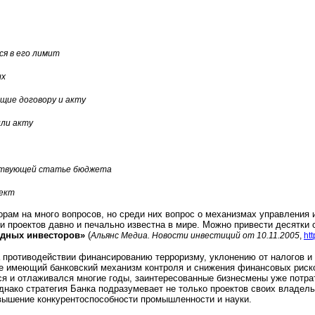
ся в его лимит
ых
щие договору и акту
или акту
ствующей статье бюджета
оект
ам на много вопросов, но среди них вопрос о механизмах управления и 
 проектов давно и печально известна в мире. Можно привести десятки с
одных инвесторов»
(
Альянс Медиа. Новости инвестиций от 10.11.2005
,
ht
 противодействии финансированию терроризму, уклонению от налогов и м
ее имеющий банковский механизм контроля и снижения финансовых риск
ся и отлаживался многие годы, заинтересованные бизнесмены уже потра
нако стратегия Банка подразумевает не только проектов своих владельц
овышение конкурентоспособности промышленности и науки.