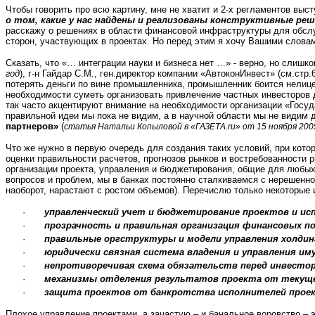
Чтобы говорить про всю картину, мне не хватит и 2-х регламентов выс
о том, какие у нас найдены и реализованы конструктивные ре
расскажу о решениях в области финансовой инфраструктуры для обслу
сторон, участвующих в проектах. Но перед этим я хочу Вашими слов
Сказать, что «… интеграции науки и бизнеса нет …» - верно, но слиш
год
), г-н Гайдар С.М., ген.директор компании «АвтоконИнвест» (см.стр
потерять деньги по вине промышленника, промышленник боится нелицен
необходимости суметь организовать привлечение частных инвесторов
так часто акцентируют внимание на необходимости организации «Госу
правильной идеи мы пока не видим, а в научной области мы не видим
партнеров»
(
статья Натальи Копыловой в «ГАЗЕТА.
ru
» от 15 ноября 2005
Что же нужно в первую очередь для создания таких условий, при кот
оценки правильности расчетов, прогнозов рынков и востребованности 
организации проекта, управления и бюджетирования, общие для любых 
вопросов и проблем, мы в банках постоянно сталкиваемся с нерешенно
наоборот, нарастают с ростом объемов). Перечислю только некоторые 
·
управленческий учет и бюджетирование проектов и ис
·
прозрачность и правильная организация финансовых п
·
правильные оргструктуры и модели управления холдин
·
юридически связная система владения и управления и
·
непротиворечивая схема обязательств перед инвестор
·
механизмы отделения результатов проекта от текущ
·
защита проектов от банкротства исполнителей прое
Плохое управление проектами, а зачастую – и банальное воровство – э