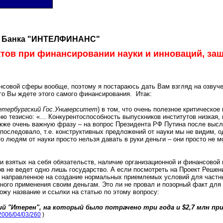
ров Банка "ИНТЕЛФИНАНС"
тов при финансировании науки и инноваций, за
нансовой сферы вообще, поэтому я постараюсь дать Вам взгляд на озву
ого Вы ждете этого самого финансирования. Итак:
етербургский Гос.Университет
) в том, что очень полезное критическо
ю тезисно: «… Конкурентоспособность выпускников институтов низкая, ни
кже очень важную фразу – на вопрос Президента РФ Путина после выслу
последовало, т.е. конструктивных предложений от науки мы не видим, о
людям от науки просто нельзя давать в руки деньги – они просто не мо
и взятых на себя обязательств, наличие организационной и финансовой и
ов не ведет одно лишь государство. А если посмотреть на Проект Реше
лие, направленное на создание нормальных приемлемых условий для част
ого применения своим деньгам. Это ли не провал и позорный факт для н
жу название и ссылки на статью по этому вопросу:
й "Итерен", на который было потрачено три года и $2,7 млн при
?2006/04/03/260
)