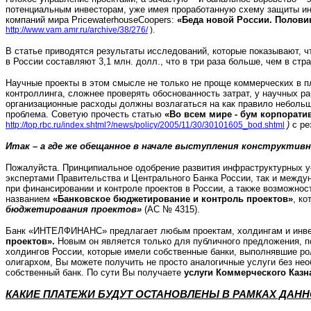
потенциальным инвесторам, уже имея проработанную схему защиты инв
компаний мира PricewaterhouseCoopers:
«Беда новой России. Полови
http://www.vam.amr.ru/archive/38/276/
).
В статье приводятся результаты исследований, которые показывают, 
в России составляют 3,1 млн. долл., что в три раза больше, чем в ст
Научные проекты в этом смысле не только не проще коммерческих в пл
контроллинга, сложнее проверять обоснованность затрат, у научных ра
организационные расходы должны возлагаться на как правило небольши
проблема. Советую прочесть статью
«Во всем мире - бум корпорати
)
с ре
http://top.rbc.ru/index.shtml?/news/policy/2005/11/30/30101605_bod.shtml
Итак – а где же обещанное в начале выступления конструктив
Пожалуйста. Принципиальное одобрение развития инфраструктурных ус
экспертами Правительства и Центрального Банка России, так и межд
при финансировании и контроле проектов в России, а также возможно
названием
«Банковское бюджетирование и контроль проектов»
, к
бюджетирования проектов»
(АС № 4315).
Банк «ИНТЕЛФИНАНС» предлагает любым проектам, холдингам и инв
проектов».
Новым он является только для публичного предложения, 
холдингов России, которые имели собственные банки, выполнявшие рол
олигархом, Вы можете получить не просто аналогичные услуги без нео
собственный банк. По сути Вы получаете
услуги Коммерческого Казн
КАКИЕ ПЛАТЕЖИ БУДУТ ОСТАНОВЛЕНЫ В РАМКАХ ДАН