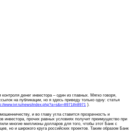
контроля денег инвестора – один из главных. Мягко говоря,
сылок на публикации, но я здесь приведу только одну: статья
).
tp://www.ivr.ru/news/index.php?a=s&v=8971#n8971
ошенничеству, и во главу угла ставится прозрачность и
ов инвестора, прочих равных условиях получит преимущество при
тили многие миллионы долларов для того, чтобы этот Банк с
ев, но и широкого круга российских проектов. Таким образом Банк