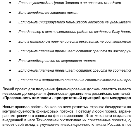
Если не утвержден Центр Затрат и не назначен менеджер
Если менеджер не защитил лимит
Если сумма инициируемого менеджером договора не укладывает
Если договор и акт о выполнении работ не введены в Базу данн
Если в платежном поручении есть реквизиты, не соответствую
Если сумма платежа превышает остаток средств по договору 
Если менеджер лично не акцептовал платеж
Если сумма платежа превышает остаток средств по соответ
Если платеж неправильно отнесен на статью бюджета или пр
Любой проект для получения финансирования должен ответить инвестор
невысокая договорная и финансовая дисциплина российских компаний и
«Прозрачность компании - приоритетный критерий для междунар
Новые правила работы банков во всех развитых странах базируются на
контролируемость финансовых потоков. Поэтому любой проект, заран
рассмотрении его заявки на финансирование. Этот механизм создавал
внедренной в него Технологией обслуживал их собственные проекты, од
внесет свой вклад в улучшение инвестиционного климата России, в п