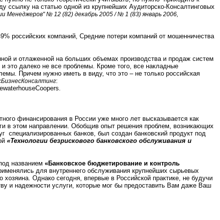
ду ссылку на статью одной из крупнейших Аудиторско-Консалтинговых
и Менеджеров" № 12 (82) декабрь 2005 / № 1 (83) январь 2006,
 49% российских компаний, Средние потери компаний от мошенничества
енной и отлаженной на больших объемах производства и продаж систем
 и это далеко не все проблемы. Кроме того, все накладные
емы. Причем нужно иметь в виду, что это – не только российская
осБизнесКонсалтинг
:
cewaterhouseCoopers
.
тного финансирования в России уже много лет высказывается как
аги в этом направлении. Обобщив опыт решения проблем, возникающих
уг специализированных банков, был создан банковский продукт под
ной
«Технологии безрискового банковского обслуживания и
под названием
«Банковское бюджетирование и контроль
применялись для внутреннего обслуживания крупнейших сырьевых
 хозяина. Однако сегодня, впервые в Российской практике, не будучи
тву и надежности услуги, которые мог бы предоставить Вам даже Ваш