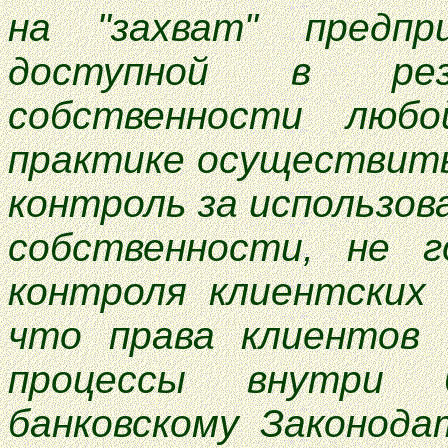
на "захват" предп
доступной в рез
собственности люб
практике осуществит
контроль за использов
собственности, не г
контроля клиентских 
что права клиентов 
процессы внутри 
банковскому Законода